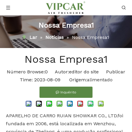
Nossa Empresa1
Lar
»
Notícias
»
Nossa Empresa1
Nossa Empresa1
Número Browse:
0
Autor:editor do site Publicar
Time: 2023-08-09 Origem:
alimentado
Inquérito
APARELHO DE CARRO RUIAN SHOWKAR CO., LTD.foi
fundada em 2006, está localizada em Wenzhou,
província de Zhejiang, é uma produção profissional